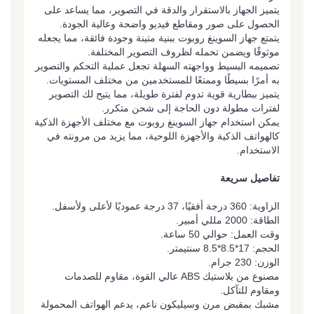
يتميز الجهاز بالاستقرار والدقة في التصوير، مما يساعد على
الحصول على صور ومقاطع فيديو واضحة وعالية الجودة.
يتمتع جهاز السوينغ روبوت ببنية متينة وجودة فائقة، مما يجعله
موثوقًا ويضمن تحمله لظروف التصوير المختلفة.
تصميمه البسيط وواجهته السهلة تجعل عملية التحكم والتصوير
به أمرًا بسيطًا وممتعًا للمستخدمين من مختلف المستويات.
يتميز ببطارية قوية تدوم لفترة طويلة، مما يتيح لك التصوير
لفترات مطولة دون الحاجة إلى شحن متكرر.
يمكن استخدام جهاز السوينغ روبوت مع مختلف الأجهزة الذكية
كالهواتف الذكية والأجهزة اللوحية، مما يزيد من مرونته في
الاستخدام.
تفاصيل سريعة
الزاوية: 360 درجة أفقيًا، 37 درجة عموديًا لأعلى ولأسفل.
الطاقة: 2000 مللي أمبير.
وقت العمل: حوالي 50 ساعة.
الحجم: 17*8.5*8.5 سنتيمتر.
الوزن: 230 جرام.
مصنوع من بلاستيك ABS عالي القوة، مقاوم للصدمات
ومقاوم للتآكل.
مشبك بمقبض مرن وسيليكون ناعم، يدعم الهواتف المحمولة