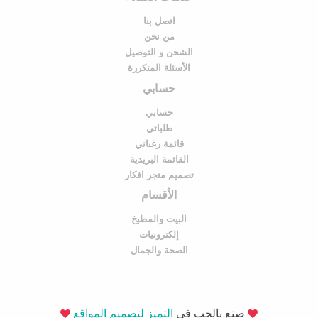
اتصل بنا
من نحن
الشحن و التوصيل
الأسئلة المتكررة
حسابي
حسابي
طلباتي
قائمة رغباتي
القائمة البريدية
تصميم متجر افكار
الأقسام
البيت والمطبخ
إلكترونيات
الصحة والجمال
صنع بالحب في
التميز لتصميم المواقع